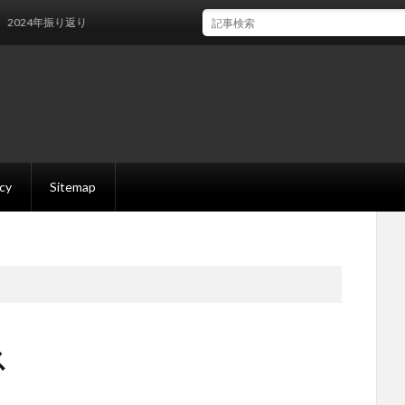
4年振り返り
icy
Sitemap
ス