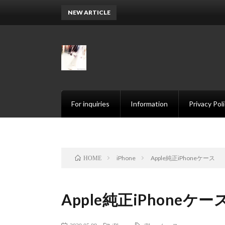
NEW ARTICLE
202
For inquiries
Information
Privacy Pol
iPhone
Apple純正iPhoneケース
HOME
Apple純正iPhoneケー