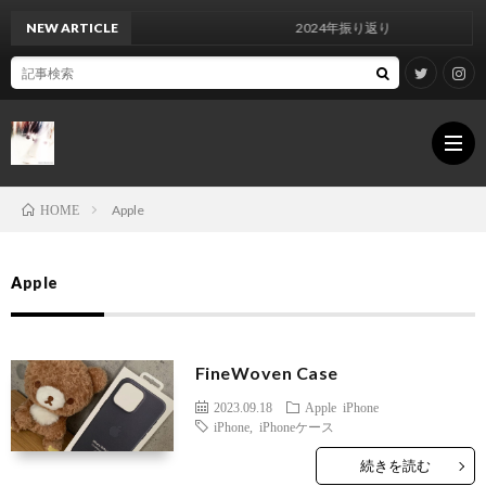
NEW ARTICLE
2024年振り返り
Apple
HOME
For
Apple
inqui
Infor
FineWoven Case
Priva
2023.09.18
Apple
iPhone
iPhone
,
iPhoneケース
Polic
Site
続きを読む