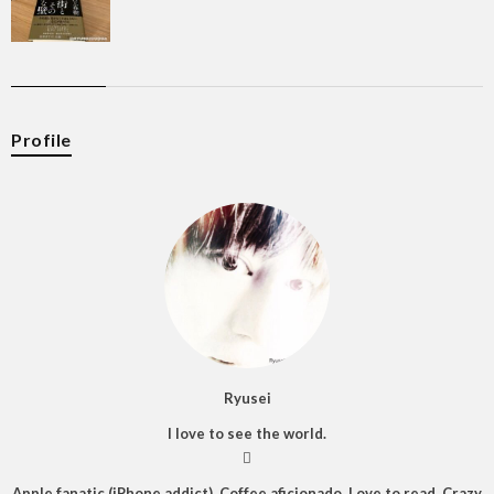
Profile
Ryusei
I love to see the world.

Apple fanatic (iPhone addict), Coffee aficionado, Love to read, Crazy