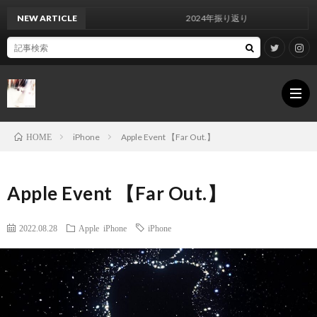
NEW ARTICLE
2024年振り返り
iPhone
Apple Event 【Far Out.】
HOME
For
Apple Event 【Far Out.】
inqui
Infor
2022.08.28
Apple
iPhone
iPhone
Priva
Polic
Site