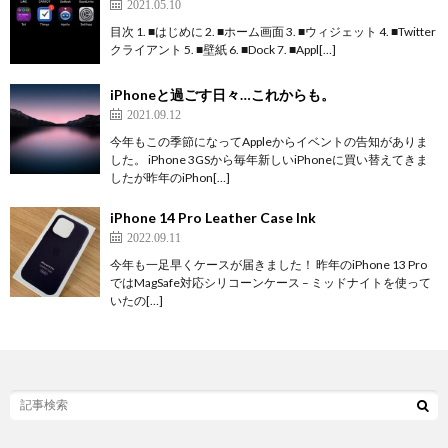
2021.05.10
目次 1. ■はじめに 2. ■ホーム画面 3. ■ウィジェット 4. ■Twitter
クライアント 5. ■壁紙 6. ■Dock 7. ■Appl[…]
iPhoneと過ごす日々…これからも。
2021.09.12
今年もこの季節になってAppleからイベントの告知がありま
した。 iPhone 3GSから毎年新しいiPhoneに買い替えてきま
したが昨年のiPhon[…]
iPhone 14 Pro Leather Case Ink
2022.09.11
今年も一足早くケースが届きました！ 昨年のiPhone 13 Pro
ではMagSafe対応シリコーンケース – ミッドナイトを使って
いたの[…]