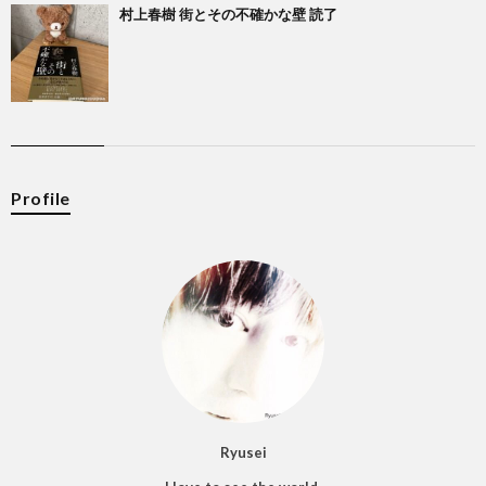
村上春樹 街とその不確かな壁 読了
Profile
Ryusei