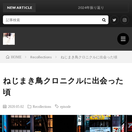
NEW ARTICLE
2024年振り返り
Recollections
ねじまき鳥クロニクルに出会った頃
HOME
For
ねじまき鳥クロニクルに出会った
inqui
Infor
頃
Priva
2020.05.02
Recollections
episode
Polic
Site