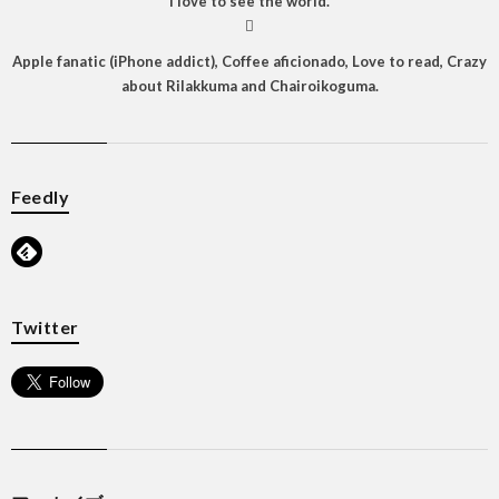
I love to see the world.

Apple fanatic (iPhone addict), Coffee aficionado, Love to read, Crazy
about Rilakkuma and Chairoikoguma.
Feedly
Twitter