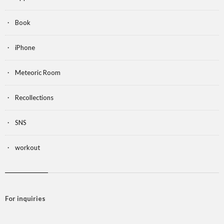
Book
iPhone
Meteoric Room
Recollections
SNS
workout
For inquiries