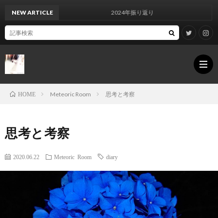
NEW ARTICLE
2024年振り返り
Meteoric Room
思考と考察
HOME
For
思考と考察
inqui
Infor
2020.06.22
Meteoric Room
diary
Priva
Polic
Site