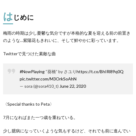
は
じめに
梅雨の時期は少し憂鬱な気分ですが本格的な夏を迎える前の前置き
のような…紫陽花もきれいに、そして鮮やかに彩っています。
Twitterで見つけた素敵な曲
#NowPlaying
“葵橋” by さユり
https://t.co/BhIRl89q0Q
pic.twitter.com/M3OrkSoAhN
— sora (@sora410_t)
June 22, 2020
〈Special thanks to Peta〉
7月になればまた一つ歳を重ねている。
少し臆病になっていくような気もするけど、それでも前に進んでい