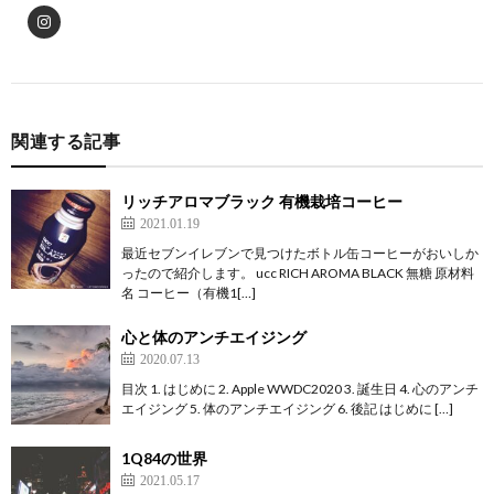
関連する記事
リッチアロマブラック 有機栽培コーヒー
2021.01.19
最近セブンイレブンで見つけたボトル缶コーヒーがおいしか
ったので紹介します。 ucc RICH AROMA BLACK 無糖 原材料
名 コーヒー（有機1[…]
心と体のアンチエイジング
2020.07.13
目次 1. はじめに 2. Apple WWDC2020 3. 誕生日 4. 心のアンチ
エイジング 5. 体のアンチエイジング 6. 後記 はじめに […]
1Q84の世界
2021.05.17